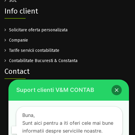
SOL
Info client
Solicitare oferta personalizata
Companie
Tarife servicii contabilitate
Contabilitate Bucuresti & Constanta
Contact
Suport clienti V&M CONTAB
0722.614.940
office@vm-contab.ro
Lu-Vi: 08:30-16:00
Buna,
Sam-Dum: inchis
Sunt aici pentru a iti oferi cele mai bune
informatii despre serviciile noastre.