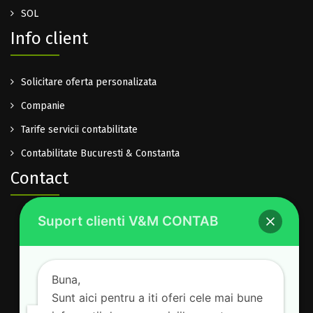
SOL
Info client
Solicitare oferta personalizata
Companie
Tarife servicii contabilitate
Contabilitate Bucuresti & Constanta
Contact
Suport clienti V&M CONTAB
0722.614.940
office@vm-contab.ro
Lu-Vi: 08:30-16:00
Buna,
Sam-Dum: inchis
Sunt aici pentru a iti oferi cele mai bune