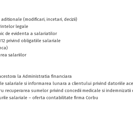
itionale (modificari, incetari, decizii)
intelor legale
ic de evidenta a salariatilor
2 privind obligatiile salariale
nca)
rea salariilor
cestora la Administratia financiara
e salariale si informarea lunara a clientului privind datoriile ac
ru recuperarea sumelor privind concedii medicale si indemnizatii
urile salariale – oferta contabilitate firma Corbu