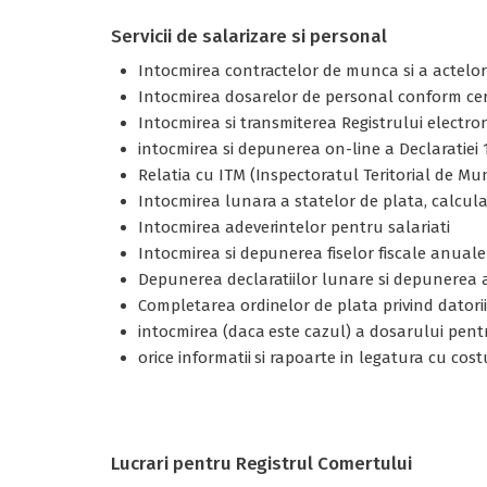
Servicii de salarizare si personal
Intocmirea contractelor de munca si a actelor ad
Intocmirea dosarelor de personal conform cer
Intocmirea si transmiterea Registrului electron
intocmirea si depunerea on-line a Declaratiei 11
Relatia cu ITM (Inspectoratul Teritorial de Mu
Intocmirea lunara a statelor de plata, calcula
Intocmirea adeverintelor pentru salariati
Intocmirea si depunerea fiselor fiscale anuale
Depunerea declaratiilor lunare si depunerea a
Completarea ordinelor de plata privind datoriil
intocmirea (daca este cazul) a dosarului pent
orice informatii si rapoarte in legatura cu cost
Lucrari pentru Registrul Comertului