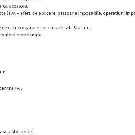
area acestora.
ecte (TVA – sfera de aplicare, persoane impozabile, operatiuni im
e de catre organele specializate ale Statului.
idente si nerezidente.
une
 pentru TVA
nara a stocurilor)