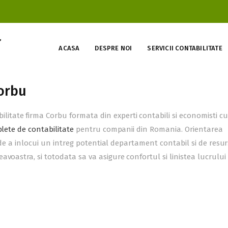
ACASA
DESPRE NOI
SERVICII CONTABILITATE
Corbu
ate firma Corbu formata din experti contabili si economisti cu
plete de contabilitate
pentru companii din Romania. Orientarea
e de a inlocui un intreg potential departament contabil si de resu
voastra, si totodata sa va asigure confortul si linistea lucrului