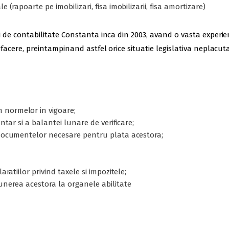
 (rapoarte pe imobilizari, fisa imobilizarii, fisa amortizare)
icii de contabilitate Constanta inca din 2003, avand o vasta exper
e afacere, preintampinand astfel orice situatie legislativa neplacuta
 normelor in vigoare;
entar si a balantei lunare de verificare;
a documentelor necesare pentru plata acestora;
aratiilor privind taxele si impozitele;
punerea acestora la organele abilitate