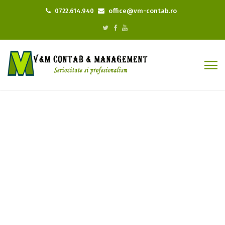
0722.614.940
office@vm-contab.ro
Companie
Home
Companie