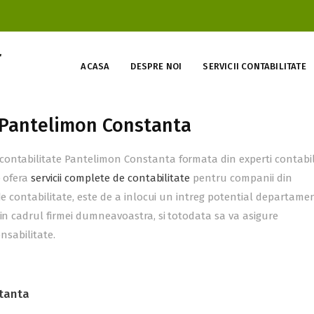
ACASA
DESPRE NOI
SERVICII CONTABILITATE
te Pantelimon Constanta
ontabilitate Pantelimon Constanta formata din experti contabil
e ofera
servicii complete de contabilitate
pentru companii din
de contabilitate, este de a inlocui un intreg potential departame
 in cadrul firmei dumneavoastra, si totodata sa va asigure
onsabilitate.
stanta