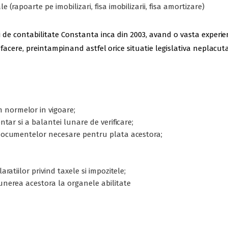
 (rapoarte pe imobilizari, fisa imobilizarii, fisa amortizare)
icii de contabilitate Constanta inca din 2003, avand o vasta exper
e afacere, preintampinand astfel orice situatie legislativa neplacuta
 normelor in vigoare;
entar si a balantei lunare de verificare;
a documentelor necesare pentru plata acestora;
aratiilor privind taxele si impozitele;
punerea acestora la organele abilitate