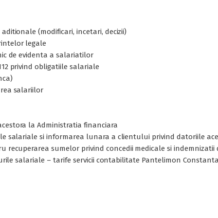
itionale (modificari, incetari, decizii)
intelor legale
ic de evidenta a salariatilor
2 privind obligatiile salariale
nca)
rea salariilor
cestora la Administratia financiara
e salariale si informarea lunara a clientului privind datoriile ac
ru recuperarea sumelor privind concedii medicale si indemnizatii
urile salariale – tarife servicii contabilitate Pantelimon Constant