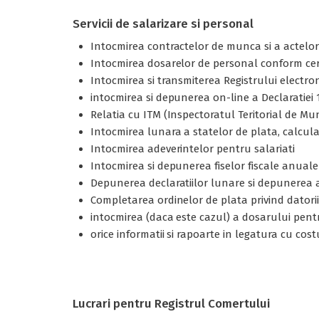
Servicii de salarizare si personal
Intocmirea contractelor de munca si a actelor ad
Intocmirea dosarelor de personal conform cer
Intocmirea si transmiterea Registrului electron
intocmirea si depunerea on-line a Declaratiei 11
Relatia cu ITM (Inspectoratul Teritorial de Mu
Intocmirea lunara a statelor de plata, calcula
Intocmirea adeverintelor pentru salariati
Intocmirea si depunerea fiselor fiscale anuale
Depunerea declaratiilor lunare si depunerea a
Completarea ordinelor de plata privind datoriil
intocmirea (daca este cazul) a dosarului pent
orice informatii si rapoarte in legatura cu cost
Lucrari pentru Registrul Comertului