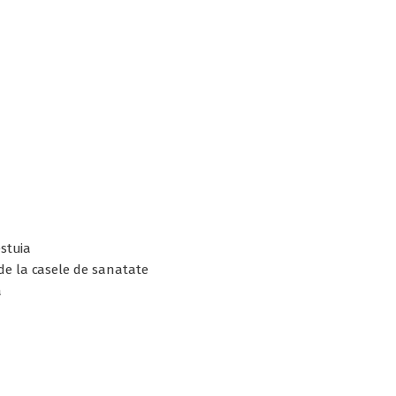
estuia
 de la casele de sanatate
a