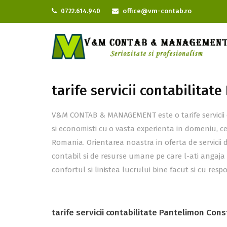
0722.614.940
office@vm-contab.ro
tarife servicii contabilita
V&M CONTAB & MANAGEMENT este o tarife servicii c
si economisti cu o vasta experienta in domeniu, c
Romania. Orientarea noastra in oferta de servicii 
contabil si de resurse umane pe care l-ati angaja
confortul si linistea lucrului bine facut si cu resp
tarife servicii contabilitate Pantelimon Con