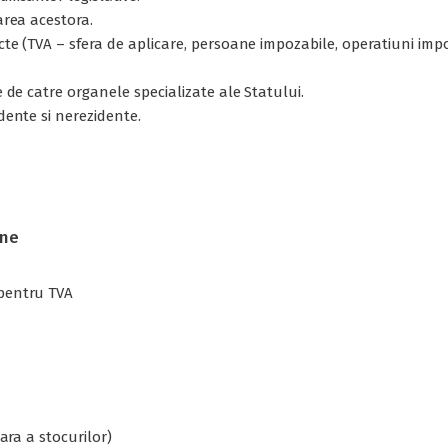
area acestora.
ecte (TVA – sfera de aplicare, persoane impozabile, operatiuni im
e de catre organele specializate ale Statului.
idente si nerezidente.
une
 pentru TVA
nara a stocurilor)