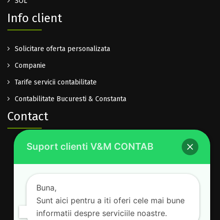
SOL
Info client
Solicitare oferta personalizata
Companie
Tarife servicii contabilitate
Contabilitate Bucuresti & Constanta
Contact
Suport clienti V&M CONTAB
0722.614.940
office@vm-contab.ro
Lu-Vi: 08:30-16:00
Buna,
Sam-Dum: inchis
Sunt aici pentru a iti oferi cele mai bune
informatii despre serviciile noastre.