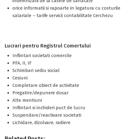
indemnizatii de la casele de sanatate
orice informatii si rapoarte in legatura cu costurile
salariale – tarife servicii contabilitate Cerchezu
Lucrari pentru Registrul Comertului
Infiintari societati comercile
PFA, II, IF
Schimbari sediu social
Cesiuni
Completare obiect de activitate
Pregatire/depunere dosar
Alte mentiuni
Infiintari si inchideri puct de lucru
Suspendare/reactivare societati
Lichidare, dizolvare, radiere
Related Posts: