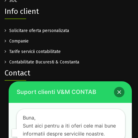
SOL
Info client
Solicitare oferta personalizata
Companie
Tarife servicii contabilitate
Contabilitate Bucuresti & Constanta
Contact
Suport clienti V&M CONTAB
0722.614.940
office@vm-contab.ro
Lu-Vi: 08:30-16:00
Buna,
Sam-Dum: inchis
Sunt aici pentru a iti oferi cele mai bune
informatii despre serviciile noastre.