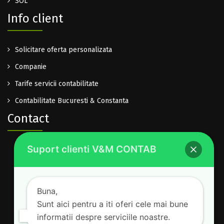
SOL
Info client
Solicitare oferta personalizata
Companie
Tarife servicii contabilitate
Contabilitate Bucuresti & Constanta
Contact
Suport clienti V&M CONTAB
0722.614.940
office@vm-contab.ro
Lu-Vi: 08:30-16:00
Buna,
Sam-Dum: inchis
Sunt aici pentru a iti oferi cele mai bune
informatii despre serviciile noastre.