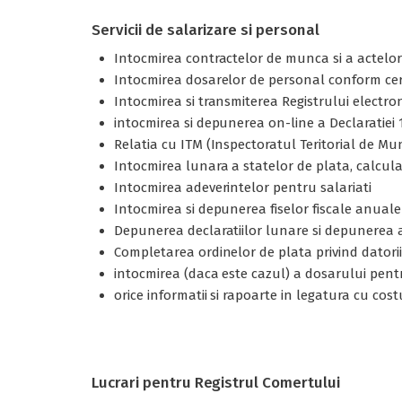
Servicii de salarizare si personal
Intocmirea contractelor de munca si a actelor ad
Intocmirea dosarelor de personal conform cer
Intocmirea si transmiterea Registrului electron
intocmirea si depunerea on-line a Declaratiei 11
Relatia cu ITM (Inspectoratul Teritorial de Mu
Intocmirea lunara a statelor de plata, calcula
Intocmirea adeverintelor pentru salariati
Intocmirea si depunerea fiselor fiscale anuale
Depunerea declaratiilor lunare si depunerea a
Completarea ordinelor de plata privind datoriil
intocmirea (daca este cazul) a dosarului pent
orice informatii si rapoarte in legatura cu cost
Lucrari pentru Registrul Comertului