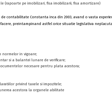
 (rapoarte pe imobilizari, fisa imobilizarii, fisa amortizare)
icii de contabilitate Constanta inca din 2003, avand o vasta exper
e afacere, preintampinand astfel orice situatie legislativa neplacuta
 normelor in vigoare;
entar si a balantei lunare de verificare;
a documentelor necesare pentru plata acestora;
aratiilor privind taxele si impozitele;
punerea acestora la organele abilitate