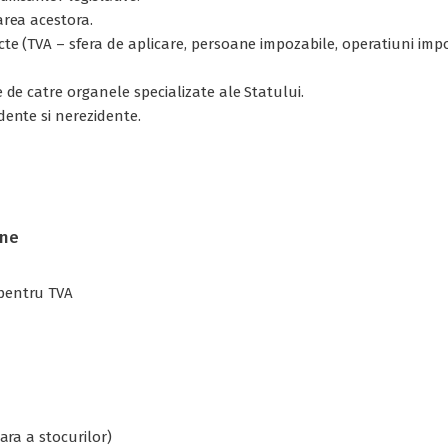
area acestora.
ecte (TVA – sfera de aplicare, persoane impozabile, operatiuni im
e de catre organele specializate ale Statului.
idente si nerezidente.
une
 pentru TVA
nara a stocurilor)