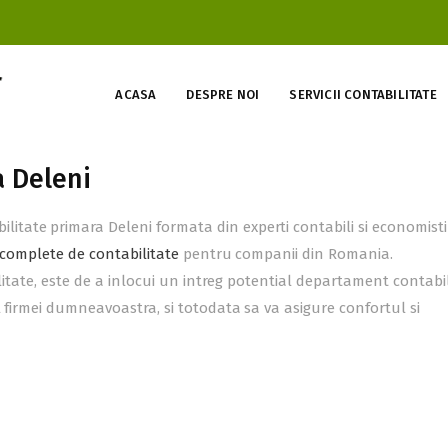
ACASA
DESPRE NOI
SERVICII CONTABILITATE
a Deleni
ate primara Deleni formata din experti contabili si economisti
i complete de contabilitate
pentru companii din Romania.
ilitate, este de a inlocui un intreg potential departament contabi
 firmei dumneavoastra, si totodata sa va asigure confortul si