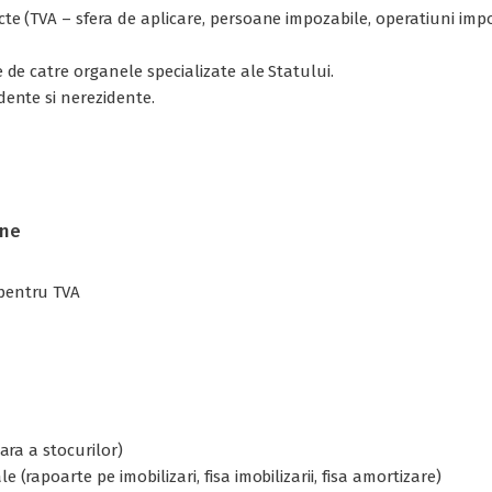
ecte (TVA – sfera de aplicare, persoane impozabile, operatiuni im
e de catre organele specializate ale Statului.
idente si nerezidente.
une
 pentru TVA
nara a stocurilor)
 (rapoarte pe imobilizari, fisa imobilizarii, fisa amortizare)