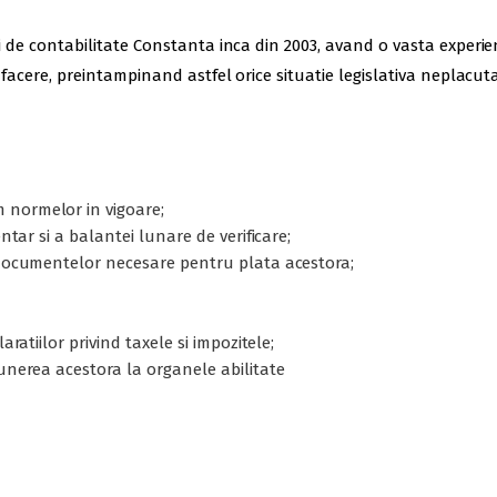
icii de contabilitate Constanta inca din 2003, avand o vasta exper
e afacere, preintampinand astfel orice situatie legislativa neplacuta
 normelor in vigoare;
entar si a balantei lunare de verificare;
a documentelor necesare pentru plata acestora;
aratiilor privind taxele si impozitele;
punerea acestora la organele abilitate