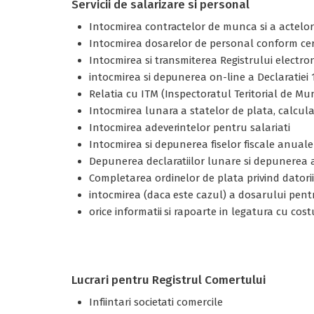
Servicii de salarizare si personal
Intocmirea contractelor de munca si a actelor ad
Intocmirea dosarelor de personal conform cer
Intocmirea si transmiterea Registrului electron
intocmirea si depunerea on-line a Declaratiei 11
Relatia cu ITM (Inspectoratul Teritorial de Mu
Intocmirea lunara a statelor de plata, calcula
Intocmirea adeverintelor pentru salariati
Intocmirea si depunerea fiselor fiscale anuale
Depunerea declaratiilor lunare si depunerea a
Completarea ordinelor de plata privind datoriil
intocmirea (daca este cazul) a dosarului pent
orice informatii si rapoarte in legatura cu cos
Lucrari pentru Registrul Comertului
Infiintari societati comercile