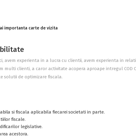
ai importanta carte de vizita
bilitate
ici, avem experienta in a lucra cu clientii, avem experienta in rel
m multi clienti, a caror activitate acopera aproape intregul COD C
 solutii de optimizare fiscala.
ila si fiscala aplicabila fiecarei societati in parte.
ilor fiscale.
ficarilor legislative.
area acestora.