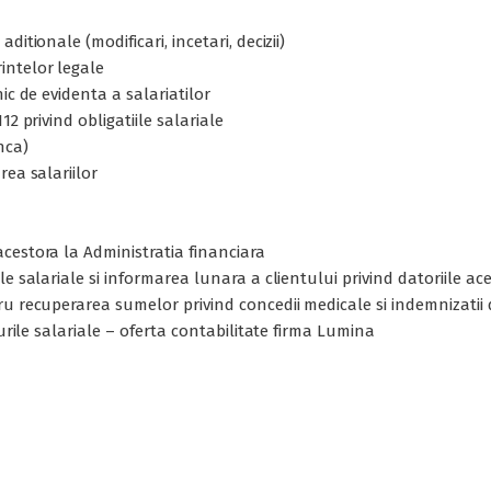
itionale (modificari, incetari, decizii)
intelor legale
ic de evidenta a salariatilor
2 privind obligatiile salariale
nca)
rea salariilor
cestora la Administratia financiara
e salariale si informarea lunara a clientului privind datoriile ac
ru recuperarea sumelor privind concedii medicale si indemnizatii
turile salariale – oferta contabilitate firma Lumina