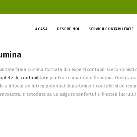
ACASA
DESPRE NOI
SERVICII CONTABILITATE
Lumina
tate firma Lumina formata din experti contabili si economisti 
omplete de contabilitate
pentru companii din Romania. Orientare
e de a inlocui un intreg potential departament contabil si de resu
voastra, si totodata sa va asigure confortul si linistea lucrului 