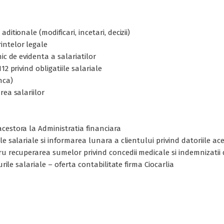
itionale (modificari, incetari, decizii)
intelor legale
ic de evidenta a salariatilor
2 privind obligatiile salariale
nca)
rea salariilor
cestora la Administratia financiara
e salariale si informarea lunara a clientului privind datoriile ac
ru recuperarea sumelor privind concedii medicale si indemnizatii
urile salariale – oferta contabilitate firma Ciocarlia