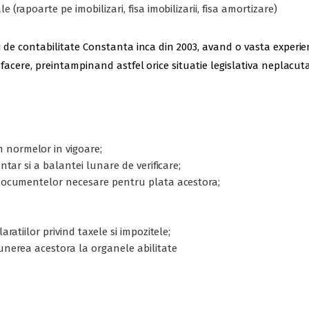
 (rapoarte pe imobilizari, fisa imobilizarii, fisa amortizare)
icii de contabilitate Constanta inca din 2003, avand o vasta exper
e afacere, preintampinand astfel orice situatie legislativa neplacuta
 normelor in vigoare;
entar si a balantei lunare de verificare;
a documentelor necesare pentru plata acestora;
aratiilor privind taxele si impozitele;
punerea acestora la organele abilitate