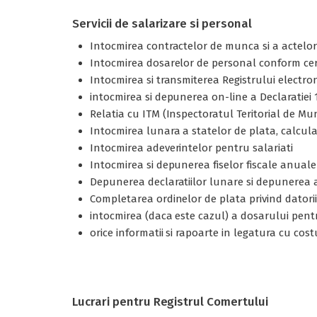
Servicii de salarizare si personal
Intocmirea contractelor de munca si a actelor ad
Intocmirea dosarelor de personal conform cer
Intocmirea si transmiterea Registrului electron
intocmirea si depunerea on-line a Declaratiei 11
Relatia cu ITM (Inspectoratul Teritorial de Mu
Intocmirea lunara a statelor de plata, calcula
Intocmirea adeverintelor pentru salariati
Intocmirea si depunerea fiselor fiscale anuale
Depunerea declaratiilor lunare si depunerea a
Completarea ordinelor de plata privind datoriil
intocmirea (daca este cazul) a dosarului pent
orice informatii si rapoarte in legatura cu cost
Lucrari pentru Registrul Comertului