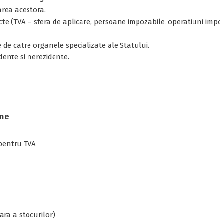
area acestora.
ecte (TVA – sfera de aplicare, persoane impozabile, operatiuni im
e de catre organele specializate ale Statului.
idente si nerezidente.
une
 pentru TVA
nara a stocurilor)