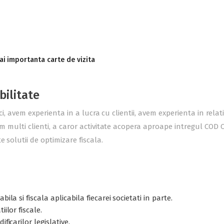
ai importanta carte de vizita
bilitate
ici, avem experienta in a lucra cu clientii, avem experienta in rel
m multi clienti, a caror activitate acopera aproape intregul COD C
 solutii de optimizare fiscala.
ila si fiscala aplicabila fiecarei societati in parte.
ilor fiscale.
ficarilor legislative.