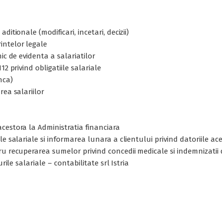
itionale (modificari, incetari, decizii)
intelor legale
ic de evidenta a salariatilor
2 privind obligatiile salariale
nca)
rea salariilor
cestora la Administratia financiara
e salariale si informarea lunara a clientului privind datoriile ac
ru recuperarea sumelor privind concedii medicale si indemnizatii
rile salariale – contabilitate srl Istria