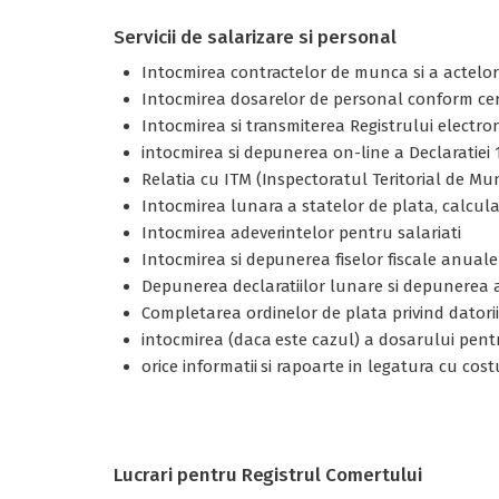
Servicii de salarizare si personal
Intocmirea contractelor de munca si a actelor ad
Intocmirea dosarelor de personal conform cer
Intocmirea si transmiterea Registrului electron
intocmirea si depunerea on-line a Declaratiei 11
Relatia cu ITM (Inspectoratul Teritorial de Mu
Intocmirea lunara a statelor de plata, calcula
Intocmirea adeverintelor pentru salariati
Intocmirea si depunerea fiselor fiscale anuale
Depunerea declaratiilor lunare si depunerea a
Completarea ordinelor de plata privind datoriil
intocmirea (daca este cazul) a dosarului pent
orice informatii si rapoarte in legatura cu costu
Lucrari pentru Registrul Comertului