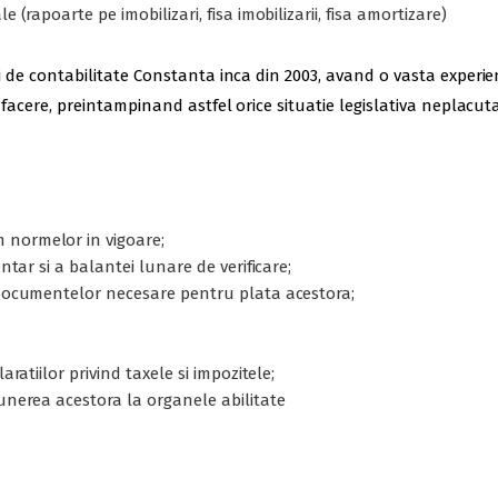
 (rapoarte pe imobilizari, fisa imobilizarii, fisa amortizare)
icii de contabilitate Constanta inca din 2003, avand o vasta exper
e afacere, preintampinand astfel orice situatie legislativa neplacuta
 normelor in vigoare;
entar si a balantei lunare de verificare;
a documentelor necesare pentru plata acestora;
aratiilor privind taxele si impozitele;
punerea acestora la organele abilitate