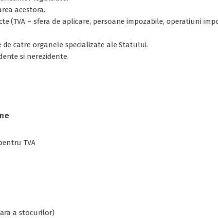
area acestora.
ecte (TVA – sfera de aplicare, persoane impozabile, operatiuni im
e de catre organele specializate ale Statului.
idente si nerezidente.
une
 pentru TVA
nara a stocurilor)