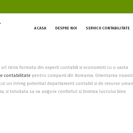
ACASA
DESPRE NOI
SERVICII CONTABILITATE
 Istria formata din experti contabili si economisti cu o vasta
de contabilitate
pentru companii din Romania. Orientarea noastr
inlocui un intreg potential departament contabil si de resurse uma
, si totodata sa va asigure confortul si linistea lucrului bine