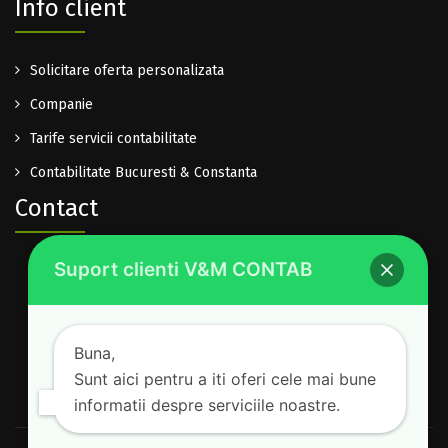
Info client
Solicitare oferta personalizata
Companie
Tarife servicii contabilitate
Contabilitate Bucuresti & Constanta
Contact
Suport clienti V&M CONTAB
0722.614.940
office@vm-contab.ro
Lu-Vi: 08:30-16:00
Buna,
Sam-Dum: inchis
Sunt aici pentru a iti oferi cele mai bune
informatii despre serviciile noastre.