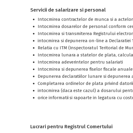
Servicii de salarizare si personal
Intocmirea contractelor de munca si a actelor ad
Intocmirea dosarelor de personal conform cer
Intocmirea si transmiterea Registrului electron
intocmirea si depunerea on-line a Declaratiei 11
Relatia cu ITM (Inspectoratul Teritorial de Mu
Intocmirea lunara a statelor de plata, calcula
Intocmirea adeverintelor pentru salariati
Intocmirea si depunerea fiselor fiscale anuale
Depunerea declaratiilor lunare si depunerea a
Completarea ordinelor de plata privind datoriil
intocmirea (daca este cazul) a dosarului pent
orice informatii si rapoarte in legatura cu cost
Lucrari pentru Registrul Comertului