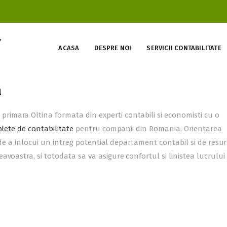
ACASA
DESPRE NOI
SERVICII CONTABILITATE
a
imara Oltina formata din experti contabili si economisti cu o
plete de contabilitate
pentru companii din Romania. Orientarea
e de a inlocui un intreg potential departament contabil si de resu
voastra, si totodata sa va asigure confortul si linistea lucrului