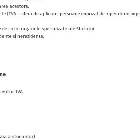
area acestora.
ecte (TVA – sfera de aplicare, persoane impozabile, operatiuni im
e de catre organele specializate ale Statului.
idente si nerezidente.
une
 pentru TVA
nara a stocurilor)