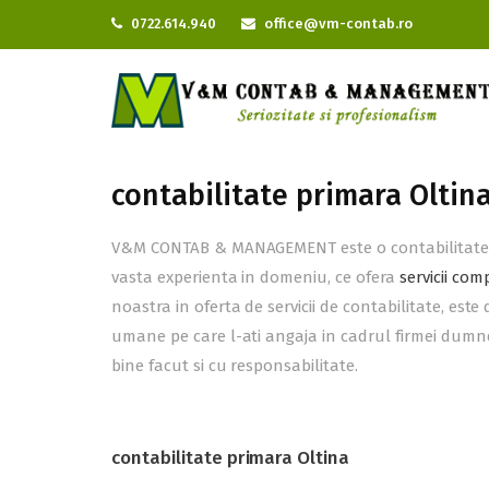
0722.614.940
office@vm-contab.ro
contabilitate primara Oltin
V&M CONTAB & MANAGEMENT este o contabilitate pr
vasta experienta in domeniu, ce ofera
servicii com
noastra in oferta de servicii de contabilitate, est
umane pe care l-ati angaja in cadrul firmei dumnea
bine facut si cu responsabilitate.
contabilitate primara Oltina