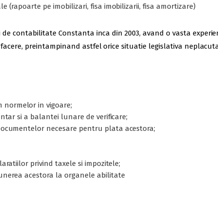
 (rapoarte pe imobilizari, fisa imobilizarii, fisa amortizare)
icii de contabilitate Constanta inca din 2003, avand o vasta exper
e afacere, preintampinand astfel orice situatie legislativa neplacuta
 normelor in vigoare;
entar si a balantei lunare de verificare;
a documentelor necesare pentru plata acestora;
aratiilor privind taxele si impozitele;
punerea acestora la organele abilitate