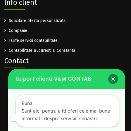
Info client
Solicitare oferta personalizata
Companie
Tarife servicii contabilitate
Contabilitate Bucuresti & Constanta
Contact
Suport clienti V&M CONTAB
0722.614.940
office@vm-contab.ro
Lu-Vi: 08:30-16:00
Buna,
Sam-Dum: inchis
Sunt aici pentru a iti oferi cele mai bune
informatii despre serviciile noastre.