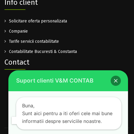
Info client
Solicitare oferta personalizata
Companie
Tarife servicii contabilitate
Contabilitate Bucuresti & Constanta
Contact
Suport clienti V&M CONTAB
0722.614.940
office@vm-contab.ro
Lu-Vi: 08:30-16:00
Buna,
Sam-Dum: inchis
Sunt aici pentru a iti oferi cele mai bune
informatii despre serviciile noastre.