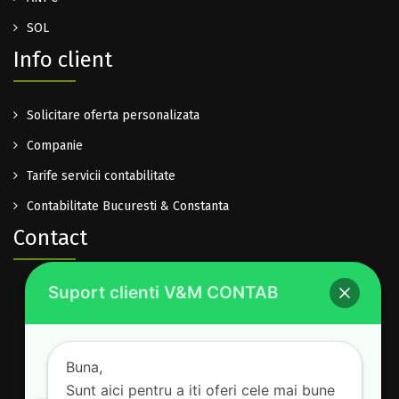
SOL
Info client
Solicitare oferta personalizata
Companie
Tarife servicii contabilitate
Contabilitate Bucuresti & Constanta
Contact
Suport clienti V&M CONTAB
0722.614.940
office@vm-contab.ro
Lu-Vi: 08:30-16:00
Buna,
Sam-Dum: inchis
Sunt aici pentru a iti oferi cele mai bune